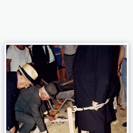
בית כנסת וואהל