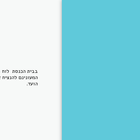
בית כנסת וואהל
בבית הכנסת לוח ה
המעונינם להנציח 
בית
הועד.
רקע ומידע כללי
שעות תפילה
פרשת השבוע "ראה"
זמני השבת וחגים
אירועים וברכות